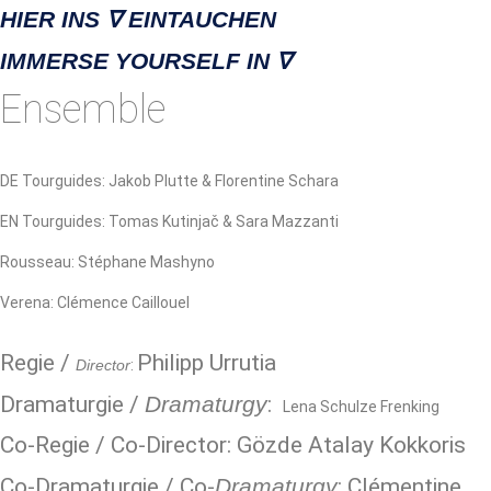
HIER INS ∇ EINTAUCHEN
IMMERSE YOURSELF IN ∇
Ensemble
DE Tourguides: Jakob Plutte & Florentine Schara
EN Tourguides:
Tomas Kutinjač & Sara Mazzanti
Rousseau: Stéphane Mashyno
Verena: Clémence Caillouel
Regie /
Philipp Urrutia
Director
:
Dramaturgie /
Dramaturgy
:
Lena Schulze Frenking
Co-Regie / Co-Director:
Gözde Atalay Kokkoris
Co-Dramaturgie / Co-
Dramaturgy
: Clémentine