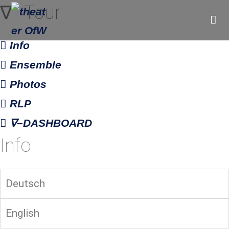
Skip
∇–Tour
to
content
Info
Ensemble
Photos
RLP
∇–DASHBOARD
Info
Deutsch
English