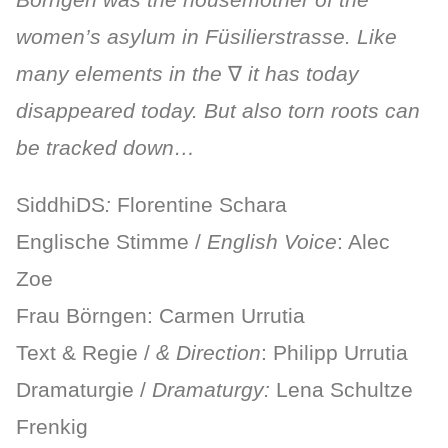
women’s asylum in Füsilierstrasse. Like
many elements in the
∇
it has today
disappeared today. But also torn roots can
be tracked down…
SiddhiDS
:
Florentine Schara
Englische Stimme /
English Voice
: Alec
Zoe
Frau Börngen: Carmen Urrutia
Text & Regie /
& D
irection
: Philipp Urrutia
Dramaturgie /
Dramaturgy:
Lena Schultze
Frenkig